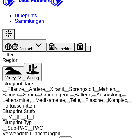
Blueprints
Sammlungen
Deutsch
Anmelden
Filter
Region
Valley IV
Wuling
Blueprint-Tags
Pflanze
Andere
Xiranit
Sprengstoff
Mahlen
Samen
Strom
Grundlegend
Batterie
Ausrüstung
Lebensmittel
Medikamente
Teile
Flasche
Komplex
Fortgeschritten
Blueprint-Stufe
IV
III
II
I
Blueprint-Typ
Sub-PAC
PAC
Verwendete Einrichtungen