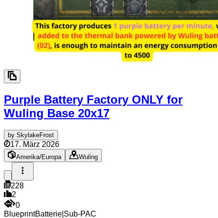
Purple Battery Factory ONLY for
Wuling Base
20x17
by
SkylakeFrost
17. März 2026
Amerika/Europa
Wuling
228
2
0
Blueprint
Batterie
|
Sub-PAC