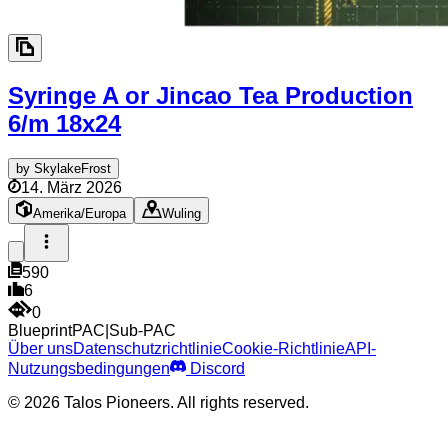
Syringe A or Jincao Tea Production
6/m
18x24
by
SkylakeFrost
14. März 2026
Amerika/Europa
Wuling
590
6
0
Blueprint
PAC
|
Sub-PAC
Über uns
Datenschutzrichtlinie
Cookie-Richtlinie
API-
Nutzungsbedingungen
Discord
© 2026 Talos Pioneers. All rights reserved.