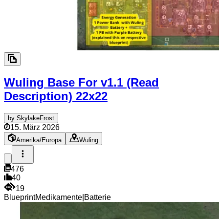
Wuling Base For v1.1 (Read
Description)
22x22
by
SkylakeFrost
15. März 2026
Amerika/Europa
Wuling
476
40
19
Blueprint
Medikamente
|
Batterie