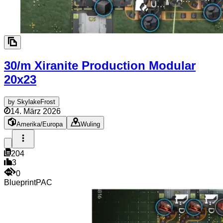
30/m Xiranite Production Modular
20x23
by
SkylakeFrost
14. März 2026
Amerika/Europa
Wuling
204
3
0
Blueprint
PAC