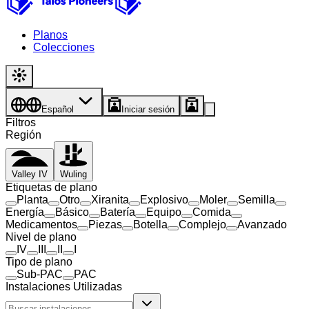
Planos
Colecciones
Español
Iniciar sesión
Filtros
Región
Valley IV
Wuling
Etiquetas de plano
Planta
Otro
Xiranita
Explosivo
Moler
Semilla
Energía
Básico
Batería
Equipo
Comida
Medicamentos
Piezas
Botella
Complejo
Avanzado
Nivel de plano
IV
III
II
I
Tipo de plano
Sub-PAC
PAC
Instalaciones Utilizadas