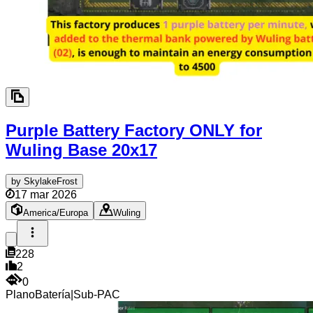
Purple Battery Factory ONLY for
Wuling Base
20x17
by
SkylakeFrost
17 mar 2026
America/Europa
Wuling
228
2
0
Plano
Batería
|
Sub-PAC