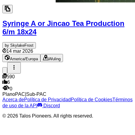
Syringe A or Jincao Tea Production
6/m
18x24
by
SkylakeFrost
14 mar 2026
America/Europa
Wuling
590
6
0
Plano
PAC
|
Sub-PAC
Acerca de
Política de Privacidad
Política de Cookies
Términos
de uso de la API
Discord
© 2026 Talos Pioneers. All rights reserved.