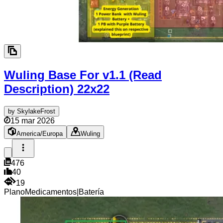
Wuling Base For v1.1 (Read
Description)
22x22
by
SkylakeFrost
15 mar 2026
America/Europa
Wuling
476
40
19
Plano
Medicamentos
|
Batería