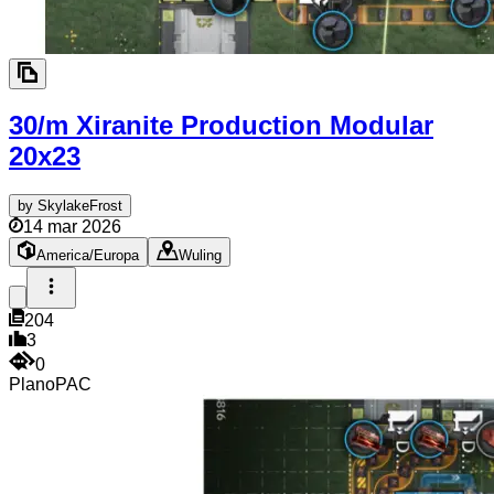
30/m Xiranite Production Modular
20x23
by
SkylakeFrost
14 mar 2026
America/Europa
Wuling
204
3
0
Plano
PAC