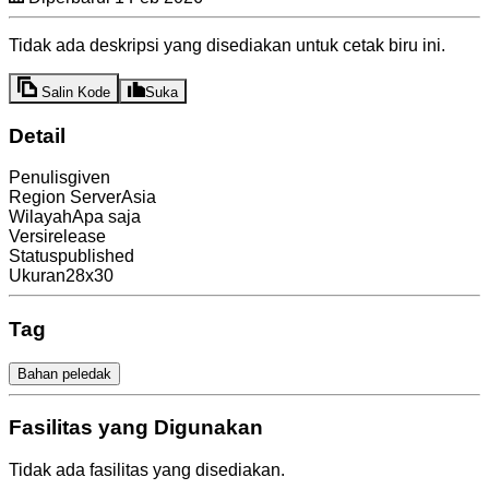
Tidak ada deskripsi yang disediakan untuk cetak biru ini.
Salin Kode
Suka
Detail
Penulis
given
Region Server
Asia
Wilayah
Apa saja
Versi
release
Status
published
Ukuran
28x30
Tag
Bahan peledak
Fasilitas yang Digunakan
Tidak ada fasilitas yang disediakan.