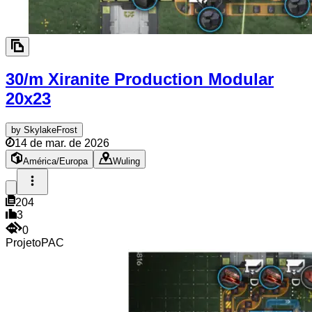
30/m Xiranite Production Modular
20x23
by
SkylakeFrost
14 de mar. de 2026
América/Europa
Wuling
204
3
0
Projeto
PAC