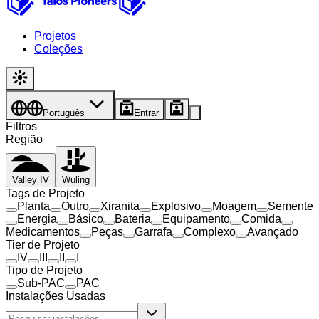
Projetos
Coleções
Português
Entrar
Filtros
Região
Valley IV
Wuling
Tags de Projeto
Planta
Outro
Xiranita
Explosivo
Moagem
Semente
Energia
Básico
Bateria
Equipamento
Comida
Medicamentos
Peças
Garrafa
Complexo
Avançado
Tier de Projeto
IV
III
II
I
Tipo de Projeto
Sub-PAC
PAC
Instalações Usadas