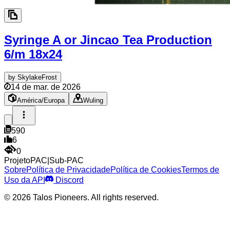
Syringe A or Jincao Tea Production
6/m
18x24
by
SkylakeFrost
14 de mar. de 2026
América/Europa
Wuling
590
6
0
Projeto
PAC
|
Sub-PAC
Sobre
Política de Privacidade
Política de Cookies
Termos de
Uso da API
Discord
© 2026 Talos Pioneers. All rights reserved.