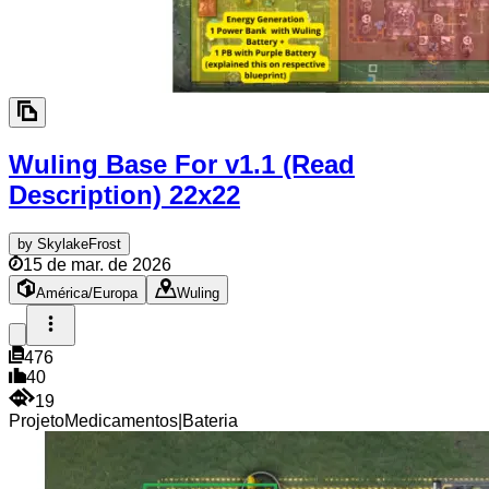
Wuling Base For v1.1 (Read
Description)
22x22
by
SkylakeFrost
15 de mar. de 2026
América/Europa
Wuling
476
40
19
Projeto
Medicamentos
|
Bateria