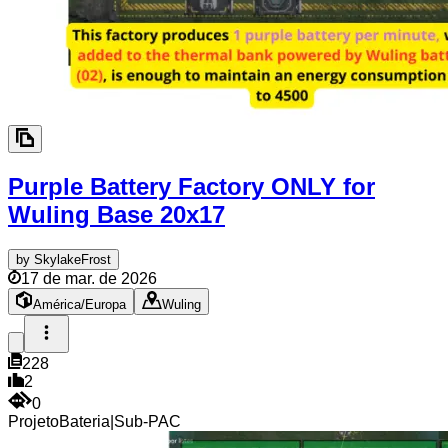
Purple Battery Factory ONLY for
Wuling Base
20x17
by
SkylakeFrost
17 de mar. de 2026
América/Europa
Wuling
228
2
0
Projeto
Bateria
|
Sub-PAC