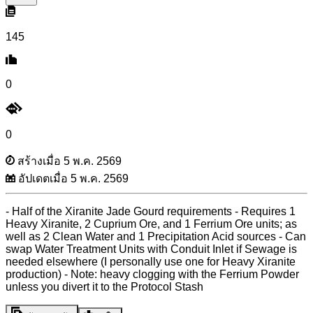
145
0
0
สร้างเมื่อ 5 พ.ค. 2569
อัปเดตเมื่อ 5 พ.ค. 2569
- Half of the Xiranite Jade Gourd requirements - Requires 1
Heavy Xiranite, 2 Cuprium Ore, and 1 Ferrium Ore units; as
well as 2 Clean Water and 1 Precipitation Acid sources - Can
swap Water Treatment Units with Conduit Inlet if Sewage is
needed elsewhere (I personally use one for Heavy Xiranite
production) - Note: heavy clogging with the Ferrium Powder
unless you divert it to the Protocol Stash