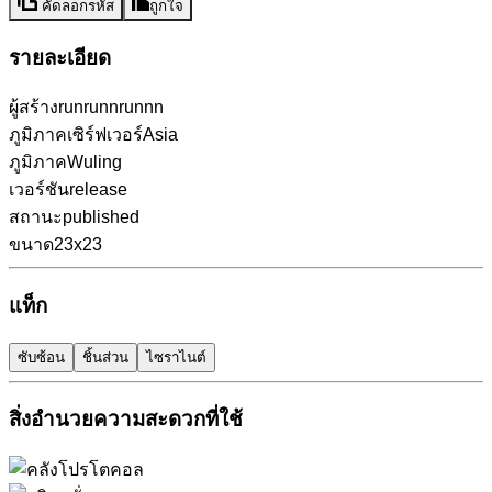
คัดลอกรหัส
ถูกใจ
รายละเอียด
ผู้สร้าง
runrunnrunnn
ภูมิภาคเซิร์ฟเวอร์
Asia
ภูมิภาค
Wuling
เวอร์ชัน
release
สถานะ
published
ขนาด
23x23
แท็ก
ซับซ้อน
ชิ้นส่วน
ไซราไนต์
สิ่งอำนวยความสะดวกที่ใช้