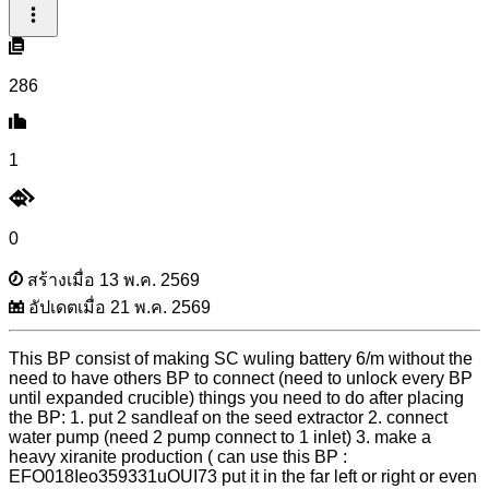
286
1
0
สร้างเมื่อ 13 พ.ค. 2569
อัปเดตเมื่อ 21 พ.ค. 2569
This BP consist of making SC wuling battery 6/m without the
need to have others BP to connect (need to unlock every BP
until expanded crucible) things you need to do after placing
the BP: 1. put 2 sandleaf on the seed extractor 2. connect
water pump (need 2 pump connect to 1 inlet) 3. make a
heavy xiranite production ( can use this BP :
EFO018Ieo359331uOUI73 put it in the far left or right or even