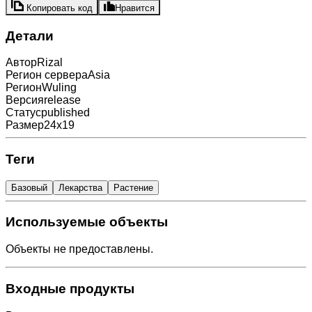
Копировать код
Нравится
Детали
Автор
Rizal
Регион сервера
Asia
Регион
Wuling
Версия
release
Статус
published
Размер
24x19
Теги
Базовый
Лекарства
Растение
Используемые объекты
Объекты не предоставлены.
Входные продукты