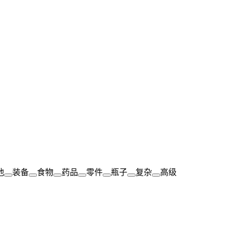
池
装备
食物
药品
零件
瓶子
复杂
高级