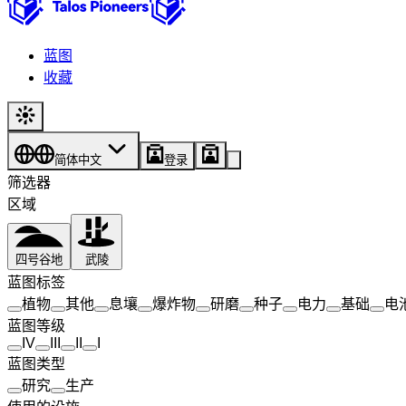
蓝图
收藏
简体中文
登录
筛选器
区域
四号谷地
武陵
蓝图标签
植物
其他
息壤
爆炸物
研磨
种子
电力
基础
电
蓝图等级
IV
III
II
I
蓝图类型
研究
生产