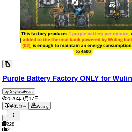
Purple Battery Factory ONLY for Wul
by
SkylakeFrost
2026年3月17日
美国/欧洲
Wuling
228
2